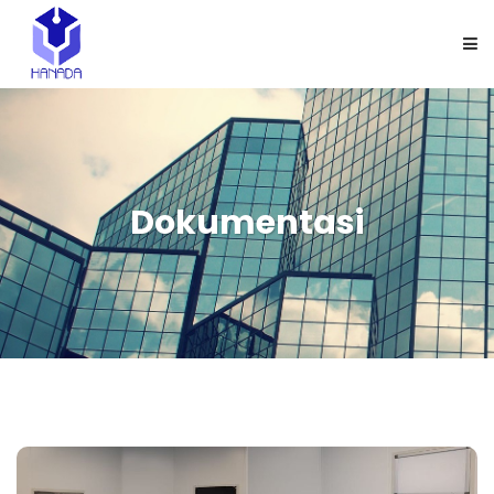
HOME
TENTANG KAMI
Dokumentasi
PRODUK
APLIKASI
GALLERY
KARIR