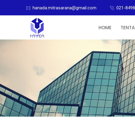
hanada.mitrasarana@gmail.com
021-849
HOME
TENTA